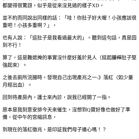
都變得很驚訝，似乎是從來沒見過的樣子XD，
並不約而同說出同樣的話：「哇！你肚子好大喔！小孩應該很
重吧！小孩多重啊？」，
也有人說：「這肚子是我看過最大的」。聽到這句話，真是囧
到不行！
算了，這是難遮掩的事實沒什麼好羞於見人（挺起
腰桿
肚子堅
強起來）。
之後去廁所浣腸時，發現自己出現產兆之一-》落紅（如少量
月經出血）。
回到待產房內，護士來內診，說我已經開了一指。
原本是我刻意安排今天來催生，沒想到Q寶好像也做好了準
備，從中午的宮縮訊息，
到現在的落紅徵兆，是印証我們母子連心嗎！？