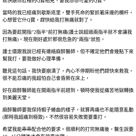
就快跟你肚裡的Q寶相見，要我想想可愛的Q寶。
當時的我已經痛到歇斯底里，雙手死命的緊抓著床邊的欄杆，
心想管它什Q寶，趕快給我打無痛就對了。
因為要趁開指"2指半"前打無痛(護士說超過兩指半就不會讓我
打無痛)，現在剛好處於那很危急的"兩指"狀態，
護士還跟我說已經有連絡麻醉醫師，但不確定他們會幾點下來
幫我打，要我做好心理準備。
聽見這句話，我快要崩潰了，內心不停期盼他們趕快來救我，
很不能忍痛的我超怕自己會昏厥在床上，
好在麻醉醫師能在開兩指半前趕到，頓時使我從痛苦地獄轉換
到美麗天堂。
麻醉醫師要我保持蝦子蜷曲的樣子，就算再痛也不能隨意亂動
(那時我超痛到極致)，不然很容易失敗需要重打，
希望我能
乖乖
配合他的要求。很順利的打完無痛後，醫生說要