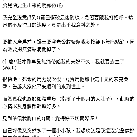
胎兒快要生出來的明顯徵兆)
我完全沒意識到Q寶已衝破最後防線，急著要跟我打招呼。這
迅雷不及掩耳的速度，真是出乎我意料之外。
要推入產房前，護士要我老公趕緊幫我多按幾下無痛點滴，因
為她要把無痛點滴關掉了。
(什麼!!我才剛享受無痛帶給我的美好不久，我就要去生了
@@!!)
很快地，死命的用力幾次後，Q寶用他那中氣十足的宏亮哭
聲，告訴大家他平安順利的來到世上。
而媽媽我也終於如釋重負（指挺了十個月的大肚子），此時的
心情以及身體都輕鬆好多。
見到依偎我胸口的Q寶，覺得好不切實際喔！
自己好像又突然多了一個小小孩，我想應該是我還沒完全做好