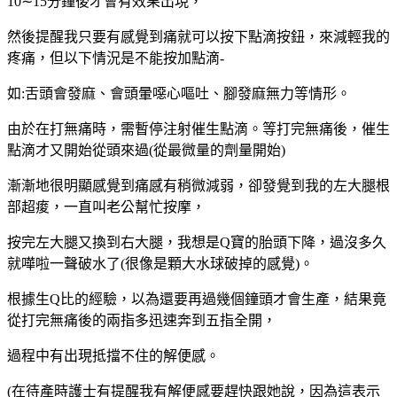
10∼15分鐘後才會有效果出現，
然後提醒我只要有感覺到痛就可以按下點滴按鈕，來減輕我的
疼痛，但以下情況是不能按加點滴-
如:舌頭會發麻、會頭暈噁心嘔吐、腳發麻無力等情形。
由於在打無痛時，需暫停注射催生點滴。等打完無痛後，催生
點滴才又開始從頭來過(從最微量的劑量開始)
漸漸地很明顯感覺到痛感有稍微減弱，卻發覺到我的左大腿根
部超痠，一直叫老公幫忙按摩，
按完左大腿又換到右大腿，我想是Q寶的胎頭下降，過沒多久
就嘩啦一聲破水了(很像是顆大水球破掉的感覺)。
根據生Q比的經驗，以為還要再過幾個鐘頭才會生產，結果竟
從打完無痛後的兩指多迅速奔到五指全開，
過程中有出現抵擋不住的解便感。
(在待產時護士有提醒我有解便感要趕快跟她說，因為這表示