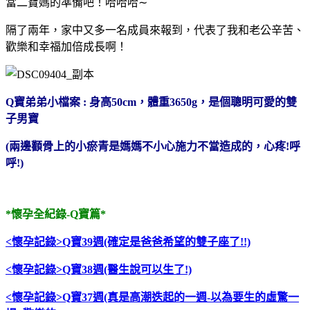
當二寶媽的準備吧！哈哈哈∼
隔了兩年，家中又多一名成員來報到，代表了我和老公辛苦、
歡樂和幸福加倍成長啊！
Q寶弟弟小檔案 : 身高50cm，體重3650g，是個聰明可愛的雙
子男寶
(兩邊顴骨上的小瘀青是媽媽不小心施力不當造成的，心疼!呼
呼!)
*懷孕全紀錄-Q寶篇*
<懷孕記錄>Q寶39週(確定是爸爸希望的雙子座了!!)
<懷孕記錄>Q寶38週(醫生說可以生了!)
<懷孕記錄>Q寶37週(真是高潮迭起的一週-以為要生的虛驚一