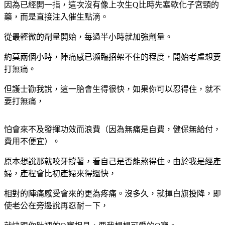
因為已經開一指，這次沒有像上次生Q比時先塞軟化子宮頸的
藥，而是直接注入催生點滴。
從最輕微的劑量開始，每過半小時就加強劑量。
約莫兩個小時，陣痛感已瀕臨招架不住的程度，開始考慮想要
打無痛。
但護士勸我說，這一胎會生得很快，如果你可以忍得住，就不
要打無痛，
怕會來不及發揮功效而浪費（因為無痛是自費，健保無給付，
費用不便宜）。
原本想說那就咬牙撐著，看自己是否能熬得住。由於我是經產
婦，產程會比初產婦來得還快，
相對的陣痛感受會來的更為疼痛。沒多久，就揮白旗投降，即
使老公在旁邊說再忍耐ㄧ下，