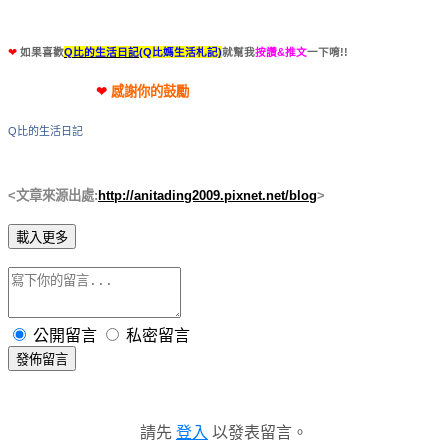
❤
如果喜歡
Q比的生活日記
(Q比媽生活札記)
就幫我
按讚&推文
一下唷!!
❤
感謝你的鼓勵
Q比的生活日記
<文章來源出處:
http://anitading2009.pixnet.net/blog
>
載入更多
公開留言
私密留言
發佈留言
請先
登入
以發表留言。