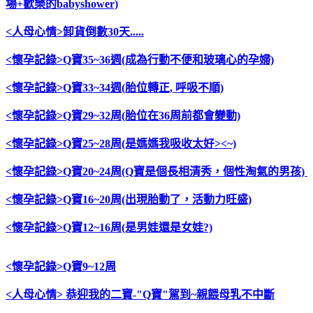
場+歡樂的babyshower)
<人母心情>卸貨倒數30天.....
<懷孕記錄>Q寶35~36週(成為行動不便和玻璃心的孕婦)
<懷孕記錄>Q寶33~34週(胎位轉正, 呼吸不順)
<懷孕記錄>Q寶29~32周(胎位在36周前都會變動)
<懷孕記錄>Q寶25~28周(是媽媽我吸收太好><~)
<懷孕記錄>Q寶20~24周(Q寶是個長相清秀，個性淘氣的男孩)
<懷孕記錄>Q寶16~20周(出現胎動了，活動力旺盛)
<懷孕記錄>Q寶12~16周(是男娃還是女娃?)
<懷孕記錄>Q寶9~12周
<人母心情> 恭迎我的二寶-"Q寶"駕到~親餵母乳不中斷