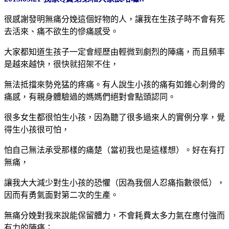
很感謝發明無痛分娩這個好物的人，讓我在生孩子時不會有死
去活來、痛不欲生的慘痛感受。
大家都知道生孩子一定會經歷由輕微到劇烈的陣痛，而且頻率
是越來越快，很快就招架不住，
無法抵擋來勢兇猛的疼痛。有人說生小孩的痛有如錐心刺骨的
痛感，有親身體驗過的媽媽們絕對會點頭認同。
很多女生都很怕生小孩，因為聽了很多過來人的實例分享，覺
得生小孩很可怕，
怕自己無法承受那樣的痛楚（當初我也是這樣想）。好在有打
無痛，
讓我大大減少對生小孩的恐懼（因為我個人忍痛指數很低），
因而有勇氣面對第二次的生產。
無痛分娩對我來說能保留體力，不會耗費太多力氣在應付強而
有力的陣痛；