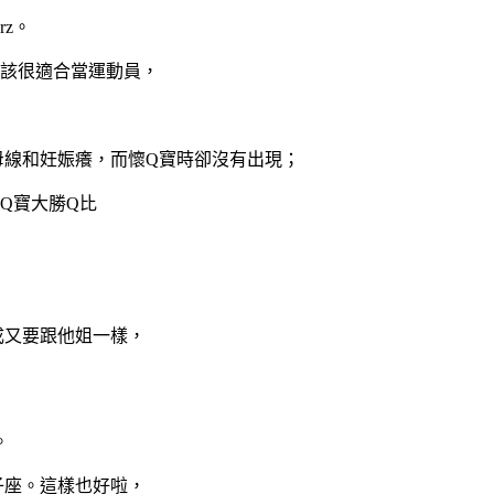
z。
應該很適合當運動員，
母線和妊娠癢，而懷Q寶時卻沒有出現；
Q寶大勝Q比
成又要跟他姐一樣，
。
子座。這樣也好啦，