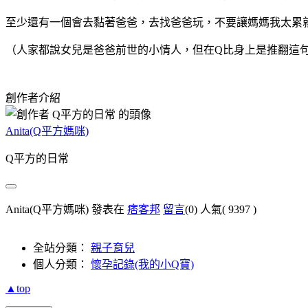
至少還有一個會去黏著爸爸，去找爸爸玩，不要讓媽媽我太累
（人家都說女兒是爸爸前世的小情人，但在Q比身上是推翻這
創作者介紹
Anita(Q平方媽咪)
Q平方的日常
Anita(Q平方媽咪) 發表在
痞客邦
留言
(0)
人氣(
9397
)
全站分類：
親子育兒
個人分類：
懷孕記錄(我的小Q寶)
▲top