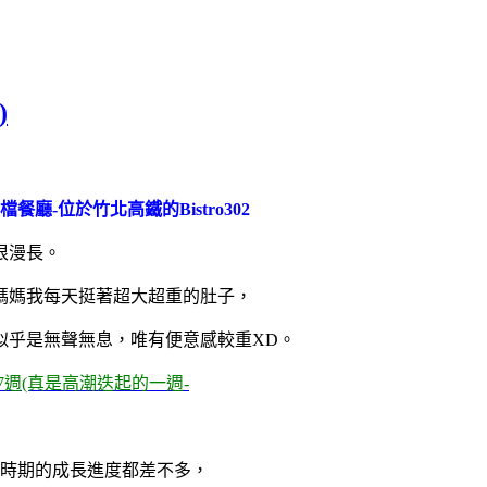
)
餐廳-位於竹北高鐵的Bistro302
很漫長。
媽媽我每天挺著超大超重的肚子，
似乎是無聲無息，唯有便意感較重XD。
7週(真是高潮迭起的一週-
兒時期的成長進度都差不多，