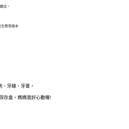
確觀念，
衛生教育繪本
刷、牙線、牙膏，
保存盒，媽媽我好心動喔!