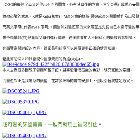
LOGO的每個字母又延伸出不同的圖案，各有其背後的含意。首字O設計成愛心❤️
象徵心臟的意思，
K就是Kids(兒童)，M為牙齒的樣貌(醫遊館為牙醫體驗作為出發點
而英文字母E代表eyes(眼睛)。簡醫師對醫遊館的未來展望是先從自己本身牙醫的
來帶領學齡(前)兒童與父母們進行體驗，往後將會加入不同科別的衛教觀念知識，
進而豐富醫遊館的內容，讓家長和孩童可以習得更多正確的健康知識，
藉此幫助個人和社會減少醫療費用的負擔(大心)。
本人去過很多間親子餐廳和親子館，最喜愛活潑亮麗的色彩、
明亮寬敞的空間，
而醫遊館正是我屬意的類型。
在許多細節的擺設安排上，也吸引著我駐足觀賞。
超可愛的牙齒寶寶，一進門就馬上被吸引住
。