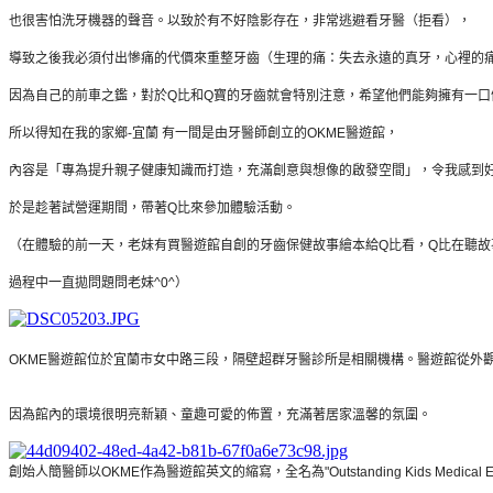
也很害怕洗牙機器的聲音。以致於有不好陰影存在，
非常逃避看牙醫（拒看），
導致之後我必須付出慘痛的代價來重整牙齒（生理的痛：
失去永遠的真牙，心裡的
因為自己的前車之鑑，對於Q比和Q寶的牙齒就會特別注意，
希望他們能夠擁有一口
所以得知在我的家鄉-宜蘭 有一間是由牙醫師創立的OKME醫遊館，
內容是「
專為提升親子健康知識而打造，充滿創意與想像的啟發空間」，
令我感到
於是趁著試營運期間，
帶著Q比來參加體驗活動。
（在體驗的前一天，
老妹有買醫遊館自創的牙齒保健故事繪本給Q比看，
Q比在聽故
過程中一直拋問題問老妹^0^）
OKME醫遊館位於宜蘭市女中路三段，隔壁超群牙醫診所是相關機構。
醫遊館從外
因為館內的環境很明亮新穎、童趣可愛的佈置，
充滿著居家溫馨的氛圍。
創始人簡醫師以OKME作為醫遊館英文的縮寫，全名為"Outstanding Kids Medical Edu