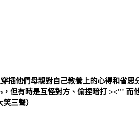
穿插他們母親對自己教養上的心得和省思分
，但有時是互怪對方、偷捏暗打 ><'''
大笑三聲）