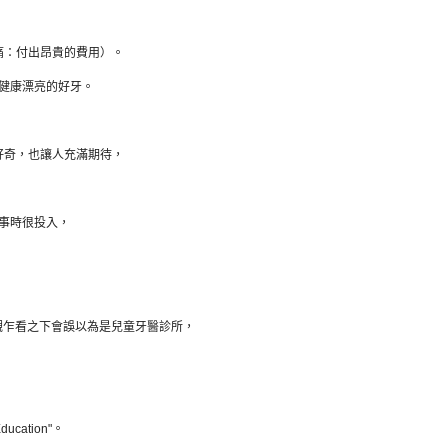
痛：付出昂貴
的費用）。
健康漂亮的好牙。
好奇，也讓人充滿期待，
事時很投入，
觀乍看之下會誤以為是兒童牙醫診所，
cation"。