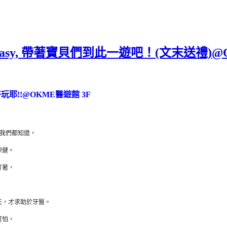
asy, 帶著寶貝們到此一遊吧！(文末送禮)
玩耶!!@OKME醫遊館 3F
我們都知道，
保健。
盯著，
天，才求助於牙醫。
可怕，