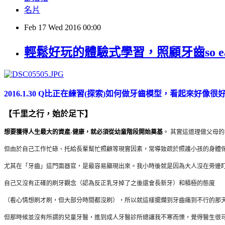
名片
Feb
17
Wed
2016
00:00
輕鬆好玩的體驗式學習，照顧牙齒so e
2016.1.30 Q比正在練習(探索)如何做牙齒模型，看起來好像很好
【千里之行，始於足下】
想要獲得人生最大的資產-健康，就必須從幼童階段開始奠基
。
其實這道理做父母的
但由於自己工作忙碌、
托給長輩幫忙照顧等現實因素，常導致疏於照護小孩的身體
尤其在「牙齒」這門面器官，是最容易顯現出來。
我小時後就是因為大人沒在旁邊
自己又沒有正確的刷牙觀念（
認為反正乳牙掉了之後還會長新牙）和積極的態度
（
看心情想刷才刷，但大部分時間都沒刷），
所以就這樣擺爛到牙齒痛到不行的那
但那時候並沒有所謂的兒童牙醫，
進到成人牙醫診所總讓我不寒而慄，覺得醫生很