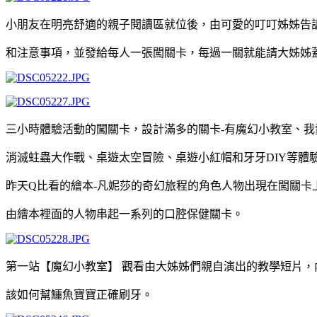
小朋友在明亮舒適的親子閱讀區就位後，由可愛的叮叮姊姊告
和注意事項，並發給每人一張闖關卡，每過一關就能請大姊姊
三小時體驗活動的闖關卡，設計滿多的關卡-有魔幻小教室、
消滅蛀蟲大作戰、桌遊太空冒險、桌遊小紅帽和牙牙DIY等體
昨天Q比看的繪本-凡妮莎的奇幻旅程的角色人物出現在闖關卡
由繪本裡面的人物串起一系列的口腔保健關卡。
第一站【魔幻小教室】 觀看由大姊姊們親自演出的教學短片，
該如何幫鱷魚寶寶正確刷牙。