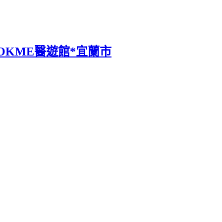
@OKME醫遊館*宜蘭市