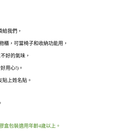
袋給我們，
置物櫃，可當椅子和收納功能用，
生不好的氣味，
好用心!)。
友貼上姓名貼。
。
膠盒包裝適用年齡4歲以上。