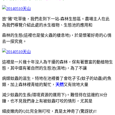
放"豬"吃草後，我們走到下一站-森林生態區。農場主人在此
為我們導覽介紹此處的水生植物、生態池的應用和
森林的生態(這裡也是螢火蟲的棲息地)，於是懷著好奇的心情
去一探究竟。
這裡是一片幾十年沒人為干擾的森林，保有著豐富的動植物生
態，其中還有著自然的生態池(濕地)，為了不讓
病媒蚊蟲的滋生，特地在池裡養了會吃孑孓(蚊子的幼蟲)的魚
類，加上森林裡青蛙的幫忙，
天然
又有效地大量
減少蚊蟲的生長(環境資源的運用下)。難怪待在這邊約30分
鐘，也不見我們身上有被蚊蟲叮咬的情形，尤其是
細皮嫩肉的Q比完全無叮咬，真是太神奇了(驚訝狀)!!