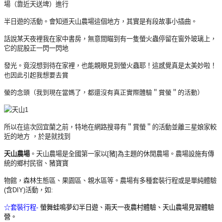
場（靠近天送埤）
進行
半日遊的活動。
會知道天山農場這個地方，其實是有段故事小插曲。
話說某天夜裡我在家中書房，
無意間瞄到有一隻螢火蟲停留在窗外玻璃上，
它的屁股正一閃一閃地
發光。竟沒想到待在家裡，
也能親眼見到螢火蟲耶！這感覺真是太美妙啦！
也因此引起我想要去賞
螢的念頭（我到現在當媽了，
都還沒有真正實際體驗＂賞螢＂的活動）
所以在這次回宜蘭之前，特地在網路搜尋有＂賞螢＂
的活動並離三星娘家較
近的地方 ，於是就找到
天山
農場
。
天山農場是全國第一家以[豬]為主題
的休閒農場。農場設施有傳
統的鄉村民宿、豬寶寶
物館，森林生態區、果園區、親水區等。農場有多種套裝行程或是單純體驗
(含DIY)活動，如:
☆套裝行程-
螢舞蛙鳴夢幻半日遊、兩天一夜農村體驗、天山農場見習體驗
營。