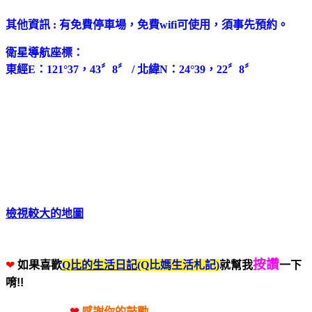
其他資訊 : 有免費停車場，免費wifi可使用，須事先預約。
衛星導航座標：
東經E：121°37，43〞8〞 / 北緯N：24°39，22〞8〞
檢視較大的地圖
按讚
❤
如果喜歡
Q比的生活日記
(Q比媽生活札記)
就幫我
一下
唷!!
❤
感謝你的鼓勵