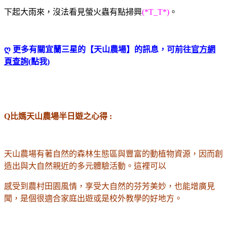
下起大雨來，沒法看見螢火蟲有點掃興
(*T_T*)
。
ღ 更多有關宜蘭三星的【天山農場】的訊息，可前往
官方網
頁查詢
(
點我)
Q比媽天山農場半日遊之心得 :
天山農場有著自然的森林生態區與豐富的動植物資源，因而創
造出與大自然親近的多元體驗活動。這裡可以
感受到農村田園風情，享受大自然的芬芳美妙，也能增廣見
聞，是個很適合家庭出遊或是校外教學的好地方。