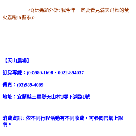
<Q比媽題外話: 我今年一定要看見滿天飛舞的螢
火蟲啦!!(握拳)>
【天山農場】
訂房專線：(03)989-1698．0922-894037
傳真：(03)989-4089
地址：宜蘭縣三星鄉天山村1鄰下湖路1號
消費資訊 : 依不同行程活動有不同收費，可參閱官網上說
明。