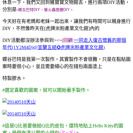
休息一下，我們又回到豬寶寶文物館去，進行兩項DIY活動，
分別是-
蝶古
巴
特DIY、螢火蟲燈籠DIY。
今天好在有老媽和老妹一起出來，讓我們有時間可以親身進行
DIY，不然像昨天在[虎牌米粉產業文化館]內的
DIY活動都沒辦法參與到><~
(回顧:
一同走入復古懷舊的那個
年代(1Y2M4D)@宜蘭五結✪虎牌米粉產業文化館
)
蝶谷巴特是我第一次製作，其實製作不會很難，只是在黏貼圖
案時要很小心，並且需要細心的在錢包兩面塗上
特製膠水。
#選定喜歡的圖案，就可以開始著手製作。
#這是Q比爸要做給Q比的皮包，還特地貼上Hello Kitty的圖
案，是個充滿父愛的小錢包
(≧ω≦)
。