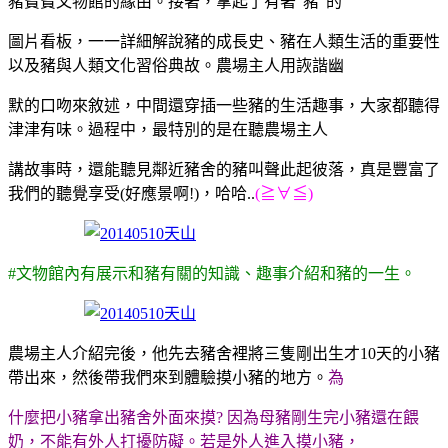
豬寶寶文物館的緣由。接著，拿起了有著"豬"的
圖片看板，一一詳細解說豬的成長史、豬在人類生活的重要性
以及豬與人類文化習俗典故。農場主人用詼諧幽
默的口吻來敘述，中間還穿插一些豬的生活趣事，大家都聽得
津津有味。過程中，最特別的是在聽農場主人
講故事時，還能聽見鄰近豬舍的豬叫聲此起彼落，真是豐富了
我們的聽覺享受(好應景啊!)，哈哈..
(≧∀≦)
#文物館內有展示和豬有關的知識、趣事介紹和豬的一生。
農場主人介紹完後，他先去豬舍裡將三隻剛出生才10天的小豬
帶出來，然後帶我們來到體驗摸小豬的地方。
為
什麼把小豬拿出豬舍外面來摸? 因為母豬剛生完小豬還在餵
奶，不能有外人打擾防礙。若是外人進入摸小豬，