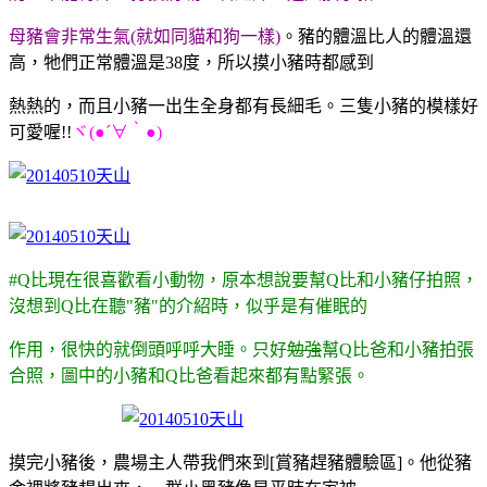
母豬會非常生氣(就如同貓和狗一樣)
。
豬的體溫比人的體溫還
高，牠們正常體溫是38度，所以摸小豬時都感到
熱熱的，而且小豬一出生全身都有長細毛。三隻小豬的模樣好
可愛喔!!
ヾ(●´∀｀●)
#Q比現在很喜歡看小動物，原本想說要幫Q比和小豬仔拍照，
沒想到Q比在聽"豬"的介紹時，似乎是有催眠的
作用，很快的就倒頭呼呼大睡。只好
勉強
幫Q比爸和小豬拍張
合照，圖中的小豬和Q比爸看起來都有點緊張。
摸完小豬後，農場主人帶我們來到[賞豬趕豬體驗區]。他從豬