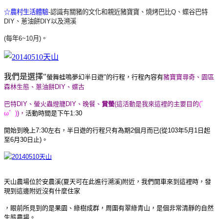
☆農村
生活
體驗
-認識有關豬的文化和親近豬寶寶、燒烤巴比Q、蝶谷巴特
DIY、蔥油餅DIY以及溯溪
(每年6~10月)。
我們是選擇"
螢舞蛙鳴夢幻半日遊"的行程，行程內容有
豬寶寶尋奇、園區
森林生態、蔥油餅DIY、蝶古
巴
特DIY、螢火蟲燈籠DIY、晚餐、
賞螢
(這活動是我來這裡的主要目的
(゛
ω゛)
)，
活動時間是下午1:30
開始到
晚上7:30左右，半日遊的行程只有為期2個月而已(從103年5月1日起
至6月30日止)。
天山農場位於安農溪(夏天可在此進行溯溪)附近，
我們開車來到這裡時，發
現到這邊附近沒有什麼住家
，眼前所見到的是果園、綠樹成群，
周圍有翠綠青山，是個非常清靜的自然
生態農場。