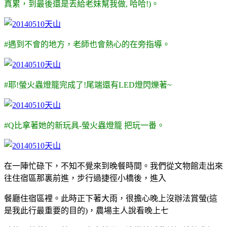
真累，到最後還是丟給老妹幫我做, 哈哈!)。
#遇到不會的地方，老師也會熱心的在旁指導。
#耶!螢火蟲燈籠完成了!尾端還有LED燈閃爍著~
#Q比拿著她的新玩具-螢火蟲燈籠 把玩一番。
在一陣忙碌下，不知不覺來到晚餐時間。我們從文物館走出來
往住宿區那裏前進，步行過捷徑小橋後，進入
餐廳住宿區裡。此時正下著大雨，很擔心晚上沒辦法賞螢(這
是我此行最重要的目的)，農場主人說看晚上七