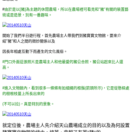
#
由於是以[豬]為主題的休閒農場，所以在農場裡可看見和"豬"有關的裝置藝
術或是造景，別有一番趣味。
開始了我們半日遊行程，首先農場主人帶我們到豬寶寶文物館，要來介
紹"豬"和人之間的微妙關係以及
因
長年相處互動下而產生的文化風俗。
#門口外面這張照片是農場主人和他最愛的豬公合照，豬公站起來比人還
高。
#進入文物館內，看到很多一條條有如細繩的根鬚(箭頭所示)，它是從懸樑處
的樹根枝蔓上所長出來的
(不可以拉)，真是特別的景象。
就定位後，農場主人先介紹天山農場成立的目的以及為何設置