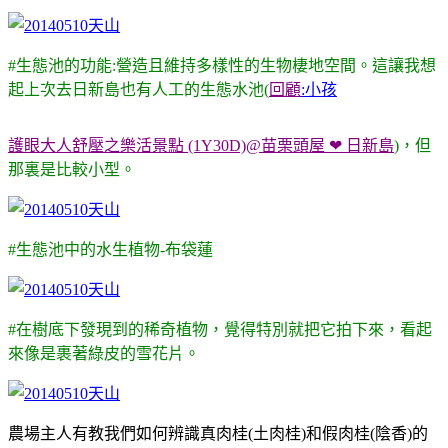
#生態池的功能:營造且維持多樣性的生物棲地空間。這讓我想
起上次去日新島也有人工的生態水池(
回顧
:小孩
護眼大人舒壓之樂活景點 (1Y30D)@苗栗頭屋 ❤ 日新島
)，
但
那裏
是比較小型。
#生態池中的水生植物-布袋蓮
#在樹底下發現到的稀奇植物，覺得特別就把它拍下來，看起
來像是裹著綠皮的雪花片。
農場主人有教我們如何辨識真肉桂(土肉桂)和假肉桂(陰香)的