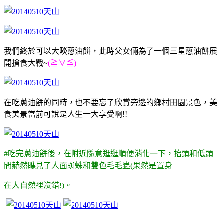
我們終於可以大啖蔥油餅，此時父女倆為了一個三星蔥油餅展
開搶食大戰~
(≧∀≦)
在吃蔥油餅的同時，也不要忘了欣賞旁邊的鄉村田園景色，美
食美景當前可說是人生一大享受啊!!
#吃完蔥油餅後，在附近隨意逛逛順便消化一下，抬頭和低頭
間赫然瞧見了人面蜘蛛和雙色毛毛蟲(果然是置身
在大自然裡沒錯!)。