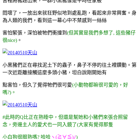
舍裡將豬趕出來，一群小黑豬像是平時在家被
悶壞了，一放出來就狂野似地到處亂跑，看起來非常興奮。身
為人類的我們，看到這一幕心中不禁感到一絲絲
害怕緊張，深怕被牠們衝撞到
(但其實是我們多想了, 這些豬仔
很nice)
。
小黑豬們正在尋找泥土下的蟲子，鼻子不停的往土裡鑽動。第
一次近距離接觸這麼多頭小豬，坦白說剛開始有
點害
怕，
但久了覺得牠們很可愛
(小動物都嘛很可愛的，好
嗎?)。
#此時的Q比正在熟睡中，但還是幫她和小豬們來張合照留
念，旁邊主人的愛犬也一同入鏡了(大家有覺得那隻
小白狗很眼熟嗎? 哈哈
ヽ(≧∀≦)ﾉ
)