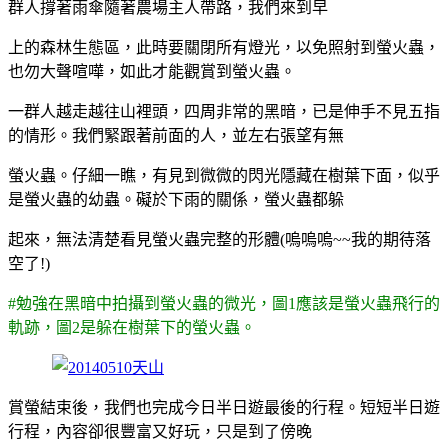
群人撐著雨傘隨著農場主人帶路，我們來到早
上的森林生態區，此時要關閉所有燈光，以免照射到螢火蟲，
也勿大聲喧嘩，如此才能觀賞到螢火蟲。
一群人越走越往山裡頭，四周非常的黑暗，已是伸手不見五指
的情形。我們緊跟著前面的人，並左右張望有無
螢火蟲。仔細一瞧，有見到微微的閃光隱藏在樹葉下面，似乎
是螢火蟲的幼蟲。礙於下雨的關係，螢火蟲都躲
起來，無法清楚看見螢火蟲完整的形體(嗚嗚嗚~~我的期待落
空了!)
#勉強在黑暗中拍攝到螢火蟲的微光，圖1應該是螢火蟲飛行的
軌跡，圖2是躲在樹葉下的螢火蟲。
賞螢結束後，我們也完成今日半日遊最後的行程。短短半日遊
行程，內容卻很豐富又好玩，只是到了傍晚