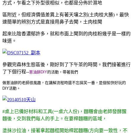
方式，乍看之下外型很相似，也都是分佈於濕地
區附近，但經濟價值差異上有著天壤之別(土肉桂大勝)。最快
速簡單的辨別方式是直接用鼻子去聞，土肉桂聞
起來比陰香濃郁許多，就和市面上聞到的肉桂粉幾乎是一樣的
味道。
參觀完森林生態區後，剛好到了下午茶的時間。我們接著進行
了下個行程--
蔥油餅DIY
的活動，帶著我們
做蔥油餅的
老師很風趣，在講解流程時還不忘搞笑一番，是個愉快好玩的
DIY活動。
#桌上已備好材料和工具(一桌六人份)，麵糰會由老師發酵醒
麵後，交到我們每人的手上。在要桿麵糰的區域，
塗抹沙拉油，接著拿起麵棍開始桿起麵糰(方向要一致性，不