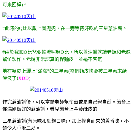
可來回桿)。
#此時的Q比以戴上圍兜兜，在一旁等待好吃的三星蔥油餅。
#由於我和Q比爸要輪流照顧Q比，所以蔥油餅就請老媽和老妹
幫忙製作。老媽非常認真的桿麵皮，並毫不客氣
地在麵皮上灑上"滿滿"的三星蔥(整個麵皮快要被三星蔥末給
淹沒了!
XDD
)
作完蔥油餅後，可以拿給老師幫忙煎或是自己親自煎。煎台上
佈滿剛做好的蔥油餅，看見煎台上金黃酥皮的
三星蔥油餅(有原味和紅趜口味)，加上撲鼻而來的蔥香味，不
禁令人垂涎三尺。