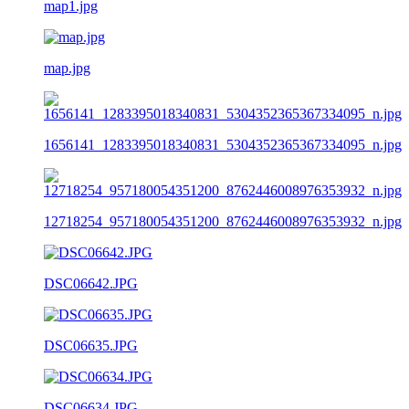
map1.jpg
map.jpg
1656141_1283395018340831_5304352365367334095_n.jpg
12718254_957180054351200_8762446008976353932_n.jpg
DSC06642.JPG
DSC06635.JPG
DSC06634.JPG